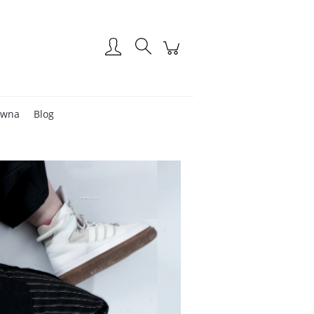
Zarejestruj się
Zaloguj się
ówna
Blog