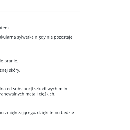
atem.
kularna sylwetka nigdy nie pozostaje
e pranie.
znej skóry.
olna od substancji szkodliwych m.in.
rahowalnych metali ciężkich.
nu zmiękczającego, dzięki temu będzie