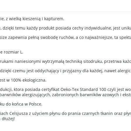
, z wielką kieszenią i kapturem.
, dzięki temu każdy produkt posiada cechy indywidualne, jest unik
ize zapewnia pełną swobodę ruchów, a co najważniejsze, ta spekta
e rozmiar L.
ukami naniesionymi wytrzymałą techniką sitodruku, przetrwa każd
zięki czemu jest oddychający i przyjazny dla każdej, nawet alergic
jest w 100% ekologiczna.
dukcji, ktora posiada certyfikat Oeko-Tex Standard 100 czyli jest w
 barwników alergizujących, zabronionych barwników azowych i ekst
ku do końca w Polsce.
iach Celsjusza z użyciem płynu do prania czarnych tkanin oraz pły
 dłużej!