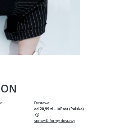
ION
w:
Dostawa:
od 20,99 zł
- InPost
(Polska)
sprawdź formy dostawy
ntualnych