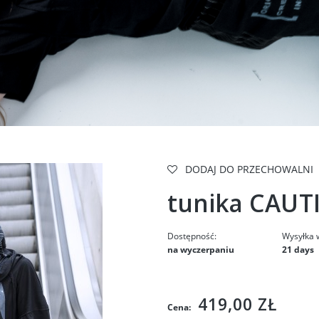
DODAJ DO PRZECHOWALNI
tunika CAUT
Dostępność:
Wysyłka 
na wyczerpaniu
21 days
Cena nie zawiera ewe
419,00 ZŁ
Cena:
kosztów płatności