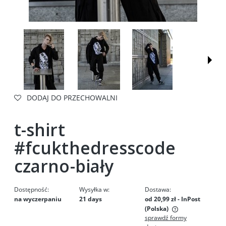
DODAJ DO PRZECHOWALNI
t-shirt
#fcukthedresscode
czarno-biały
Dostępność:
Wysyłka w:
Dostawa:
na wyczerpaniu
21 days
od 20,99 zł
- InPost
(Polska)
sprawdź formy
Cena nie zawiera ewentualnych kosztów płatności